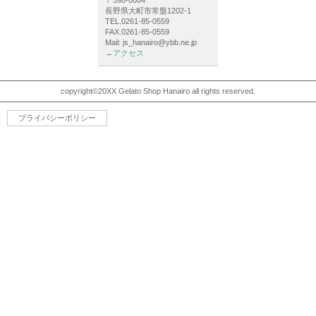
〒398-0004
長野県大町市常盤1202-1
TEL.0261-85-0559
FAX.0261-85-0559
Mail: js_hanairo@ybb.ne.jp
→アクセス
copyright©20XX Gelato Shop Hanairo all rights reserved.
プライバシーポリシー